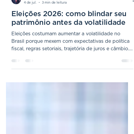
Paulo Monfort, CFP®
4 de jul.
3 min de leitura
Eleições 2026: como blindar seu
patrimônio antes da volatilidade
Eleições costumam aumentar a volatilidade no
Brasil porque mexem com expectativas de política
fiscal, regras setoriais, trajetória de juros e câmbio.
Em 2026, o primeiro turno está marcado para 4 de
outubro e, se necessário, o segundo turno para 25
de outubro . A boa notícia é que você não precisa
prever quem vai ganhar para se proteger. O que
funciona é ter método, governança e execução
antes do ruído virar preço. Por que o ano eleitoral
afeta investimentos Em períodos de