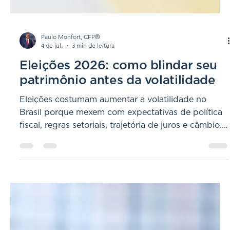
Paulo Monfort, CFP®
4 de jul.
3 min de leitura
Eleições 2026: como blindar seu
patrimônio antes da volatilidade
Eleições costumam aumentar a volatilidade no
Brasil porque mexem com expectativas de política
fiscal, regras setoriais, trajetória de juros e câmbio.
Em 2026, o primeiro turno está marcado para 4 de
outubro e, se necessário, o segundo turno para 25
de outubro . A boa notícia é que você não precisa
prever quem vai ganhar para se proteger. O que
funciona é ter método, governança e execução