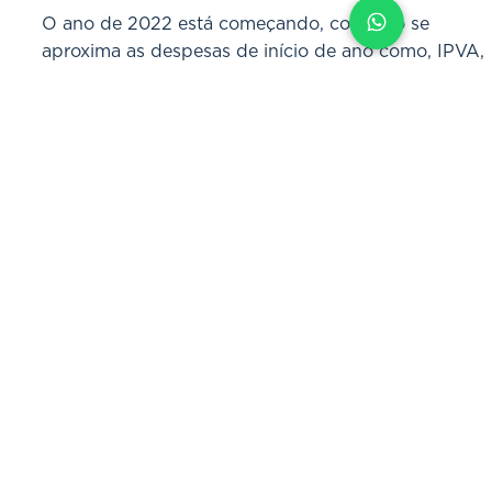
Fort Capital
3 de jan. de 2022
3 min de leitura
3 dicas para se preparar para as
despesas de início de ano
O ano de 2022 está começando, com isso se
aproxima as despesas de início de ano como, IPVA,
IPTU, renovação de seguro, material e...