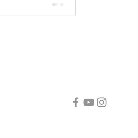
 Rua Visconde de Pirajá, 414 - sala 718 - Ipanema, Rio
o/RJ - CEP: 22410-002
t © 2021 FORT CAPITAL PLANEJAMENTO FINANCEIRO
os os direitos reservados.