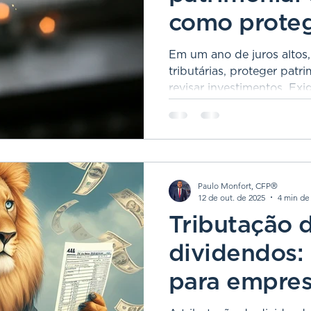
como proteg
patrimônio
Em um ano de juros altos
tributárias, proteger pat
revisar investimentos. Exi
diversificação, governanç
carteira, família e objetivos
Paulo Monfort, CFP®
12 de out. de 2025
4 min de 
Tributação 
dividendos:
para empres
investidores