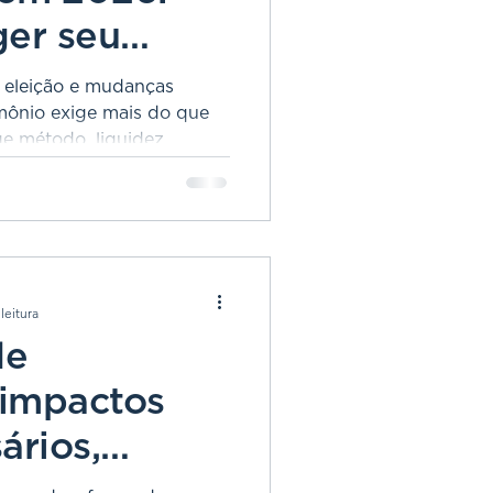
er seu
 com método
, eleição e mudanças
rimônio exige mais do que
ge método, liquidez,
a e integração entre
.
leitura
de
 impactos
ários,
 e famílias