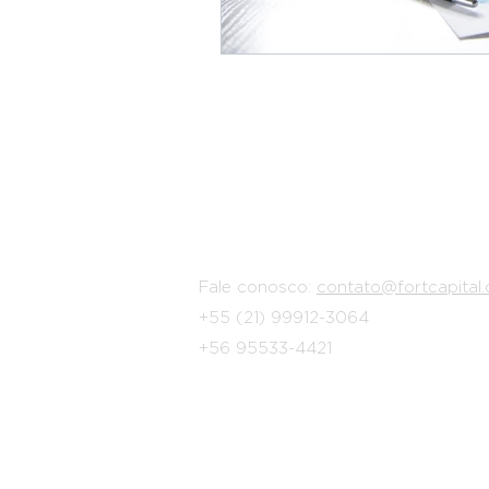
Plataforma de
planejamento
finan
melhor e organize suas
finanças.
Fale conosco:
contato@fortcapital.
+55 (21) 99912-3064
+56 95533-4421