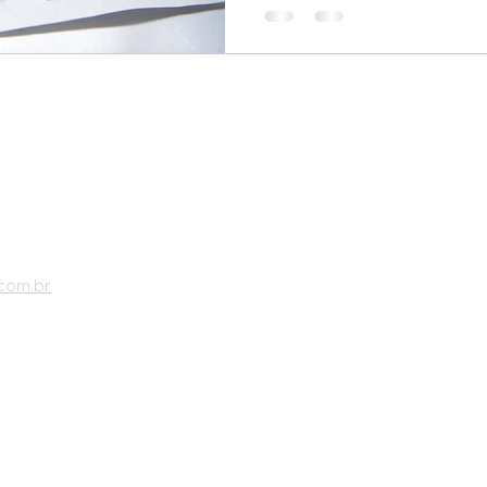
ceiro. Invista
Endereço:
de Janeir
Copyrigh
LTDA. Tod
com.br