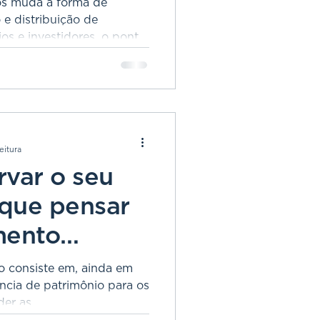
os muda a forma de
 e distribuição de
os e investidores, o ponto
, empresa, liquidez e
eitura
var o seu
 que pensar
mento
agora?
o consiste em, ainda em
ência de patrimônio para os
er as...