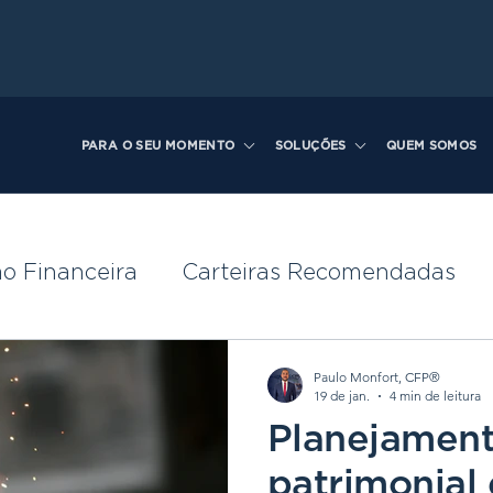
PARA O SEU MOMENTO
SOLUÇÕES
QUEM SOMOS
o Financeira
Carteiras Recomendadas
ância nos aportes, liberdade fi
Sucessão P
Paulo Monfort, CFP®
19 de jan.
4 min de leitura
Planejamen
patrimonial