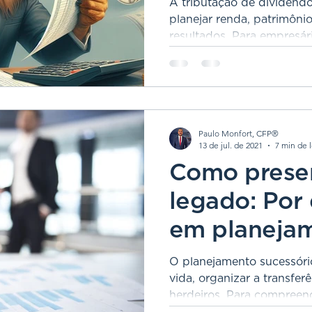
A tributação de dividend
planejar renda, patrimônio
resultados. Para empresári
central é integrar carteira
estratégia tributária.
Paulo Monfort, CFP®
13 de jul. de 2021
7 min de l
Como preser
legado: Por
em planeja
sucessório 
O planejamento sucessóri
vida, organizar a transfer
herdeiros. Para compreend