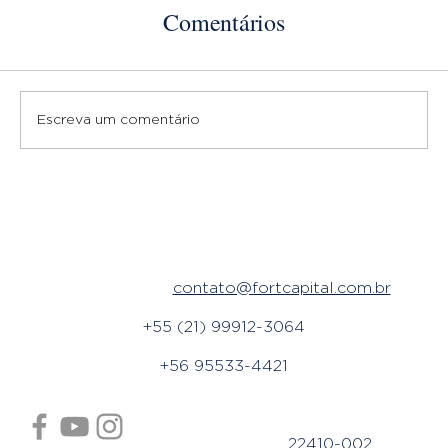
PROTEGER A
PATRIMÔN
Comentários
LONGEVIDADE DO
USANDO O
PATRIMÔNIO
SEU FAVOR
FAMILIAR
Escreva um comentário
Plataforma de
planejamento
financeiro. Invista melhor e
organize suas
finanças.
Fale conosco:
contato@fortcapital.com.br
+55 (21) 99912-3064
+56 95533-4421
Endereço: Rua Visconde de Pirajá, 414 - sala 718 -
Ipanema, Rio de Janeiro/RJ - CEP:
22410-002