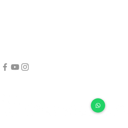
Plataforma de
planejamento
financeiro. Invista melhor e organize
suas
finanças.
Fale conosco:
contato@fortcapital.com.br
+55 (21) 99912-3064
+56 95533-4421
Endereço: Rua Visconde de Pirajá, 414 - sala 718 - Ipanema, Rio de Janeiro/RJ - CEP:
22410-002
Copyright © 2021 FORT CAPITAL PLANEJAMENTO FINANCEIRO LTDA. Todos os
direitos reservados.